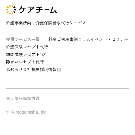
介護事業所向け介護保険請求代行サービス
提供サービス一覧
料金
ご利用事例
コラム
イベント・セミナー
介護保険レセプト代行
訪問看護レセプト代行
障がいレセプト代行
お知らせ
会社概要
採用情報
launch
個人情報保護方針
© Kumogamisha, Inc.