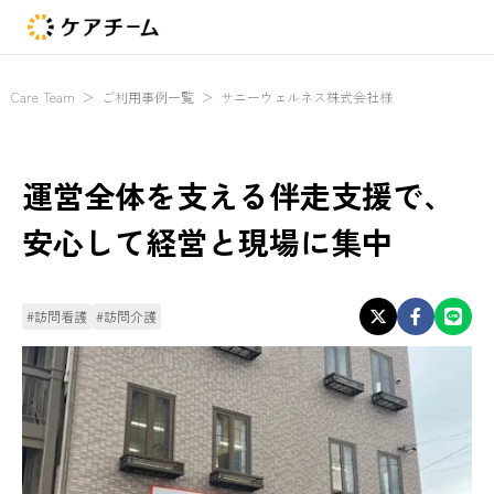
Care Team
＞
ご利用事例一覧
＞
サニーウェルネス株式会社様
運営全体を支える伴走支援で、
安心して経営と現場に集中
#訪問看護
#訪問介護