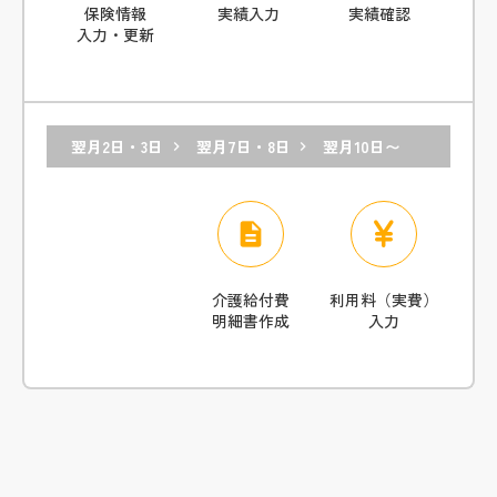
保険情報
実績入力
実績確認
入力・更新
翌月2日・3日
翌月7日・8日
翌月10日〜
keyboard_arrow_right
keyboard_arrow_right
description
介護給付費
利用料（実費）
明細書作成
入力