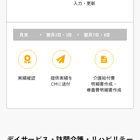
入力・更新
月末
翌月2日・3日
翌月7日・8日
keyboard_arrow_right
keyboard_arrow_right
description
実績確認
提供実績を
介護給付費
CMに送付
明細書作成・
療養費明細書作成
デイサービス・訪問介護・リハビリテー