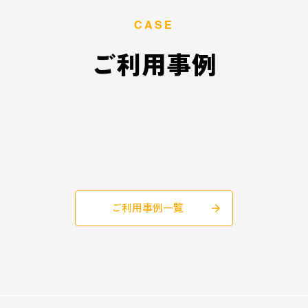
CASE
ご利用事例
ご利用事例一覧
arrow_forward
keyboard_arrow_left
keyboard_arrow_right