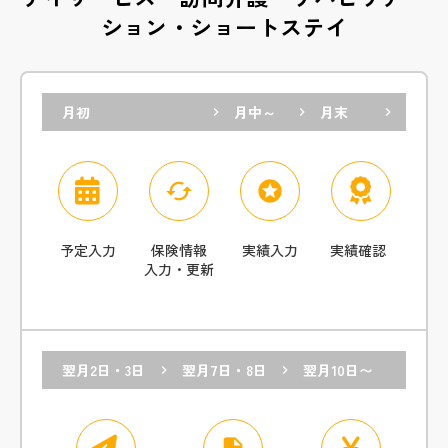
ション・ショートステイ
月初
月中～
月末
keyboard_arrow_right
keyboard_arrow_right
keyboard_arrow_right
cached
stars
予定入力
保険情報
実績入力
実績確認
入力・更新
翌月2日・3日
翌月7日・8日
翌月10日〜
keyboard_arrow_right
keyboard_arrow_right