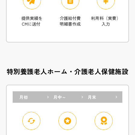
description
提供実績を
介護給付費
利用料（実費）
CMに送付
明細書作成
入力
特別養護老人ホーム・介護老人保健施設
月初
月中～
月末
keyboard_arrow_right
keyboard_arrow_right
keyboard_arrow_right
cached
stars