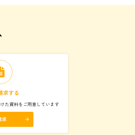
ム
請求する
向けた資料をご用意しています
請求
arrow_forward