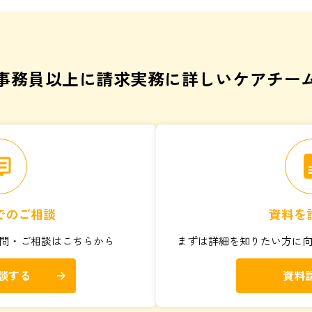
事務員以上に請求実務に詳しいケアチー
vr
でのご相談
資料を
問・ご相談はこちらから
まずは詳細を知りたい方に
談する
資料
arrow_forward