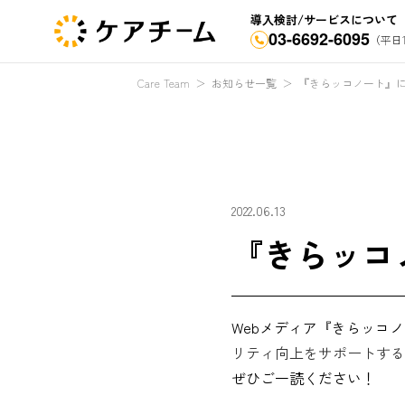
導入検討/サービスについて
03-6692-6095
（平日1
Care Team
＞
お知らせ一覧
＞
『きらッコノート』
2022.06.13
『きらッコ
Webメディア『きらッコ
リティ向上をサポートする
ぜひご一読ください！