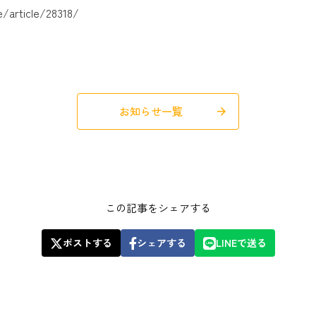
e/article/28318/
お知らせ一覧
arrow_forward
この記事をシェアする
ポストする
シェアする
LINEで送る