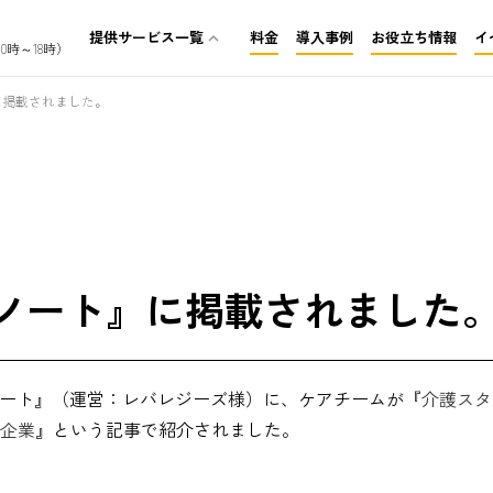
提供サービス一覧
料金
導入事例
お役立ち情報
イ
expand_less
0時～18時）
介護保険レセプト代行
に掲載されました。
訪問看護レセプト代行
障がいレセプト代行
ノート』に掲載されました
ノート』（運営：レバレジーズ様）に、ケアチームが『
介護スタ
企業
』という記事で紹介されました。