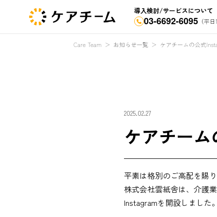
導入検討/サービスについて
03-6692-6095
（平日1
Care Team
＞
お知らせ一覧
＞
ケアチームの公式Inst
2025.02.27
ケアチームの
平素は格別のご高配を賜り
株式会社雲紙舎は、介護業
Instagramを開設しました