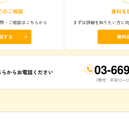
でのご相談
資料を
問・ご相談はこちらから
まずは詳細を知りたい方に
談する
資料
arrow_forward
03-66
ちらからお電話ください
（受付：平日10〜12