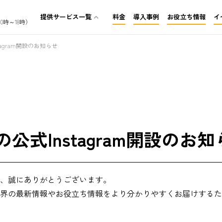
提供サービス一覧
料金
導入事例
お役立ち情報
イ
expand_less
0時～18時）
介護保険レセプト代行
agram開設のお知らせ
訪問看護レセプト代行
障がいレセプト代行
公式Instagram開設のお知
、誠にありがとうございます。
界の最新情報やお役立ち情報をより分かりやすくお届けするた
。