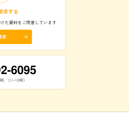
請求する
向けた資料をご用意しています
請求
arrow_forward
92-6095
時、13〜18時）