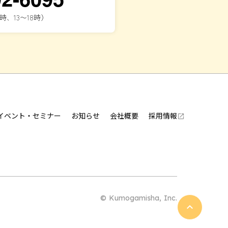
時、13〜18時）
イベント・セミナー
お知らせ
会社概要
採用情報
launch
© Kumogamisha, Inc.
keyboard_arrow_up