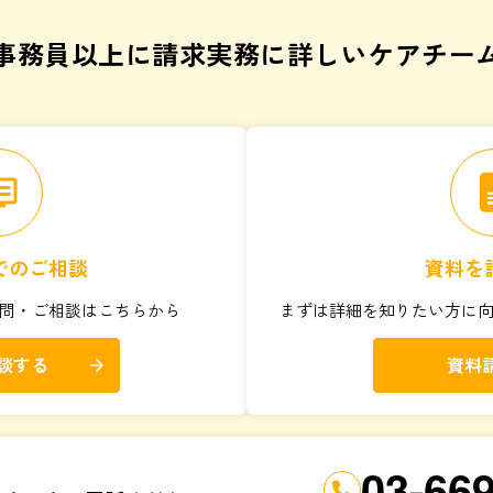
事務員以上に請求実務に詳しいケアチー
vr
でのご相談
資料を
問・ご相談はこちらから
まずは詳細を知りたい方に
談する
資料
arrow_forward
03-66