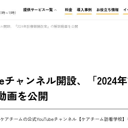
提供サービス一覧
料金
導入事例
お役立ち情報
イ
expand_less
0時～18時）
介護保険レセプト代行
ンネル開設、「2024年診療報酬改定」の解説動画を公開
訪問看護レセプト代行
障がいレセプト代行
ubeチャンネル開設、「202
動画を公開
ケアチームの公式YouTubeチャンネル【ケアチーム訪看学校