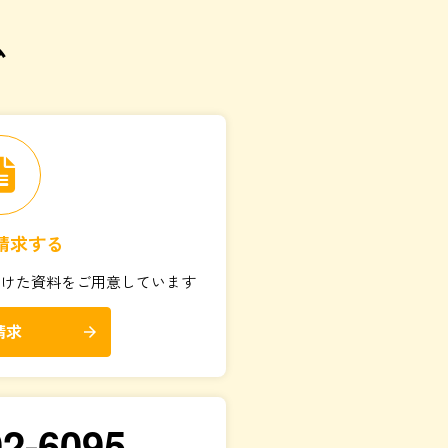
ム
請求する
向けた資料をご用意しています
請求
arrow_forward
92-6095