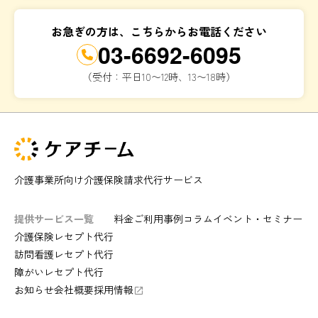
お急ぎの方は、こちらからお電話ください
03-6692-6095
（受付：平日10〜12時、13〜18時）
介護事業所向け介護保険請求代行サービス
提供サービス一覧
料金
ご利用事例
コラム
イベント・セミナー
介護保険レセプト代行
訪問看護レセプト代行
障がいレセプト代行
お知らせ
会社概要
採用情報
launch