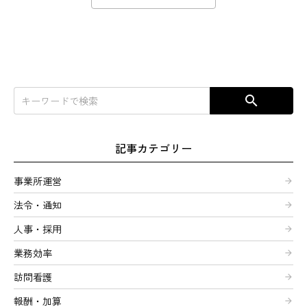
search
記事カテゴリー
事業所運営
arrow_forward
法令・通知
arrow_forward
人事・採用
arrow_forward
業務効率
arrow_forward
訪問看護
arrow_forward
報酬・加算
arrow_forward