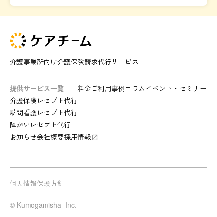
介護事業所向け介護保険請求代行サービス
提供サービス一覧
料金
ご利用事例
コラム
イベント・セミナー
介護保険レセプト代行
訪問看護レセプト代行
障がいレセプト代行
お知らせ
会社概要
採用情報
launch
個人情報保護方針
© Kumogamisha, Inc.