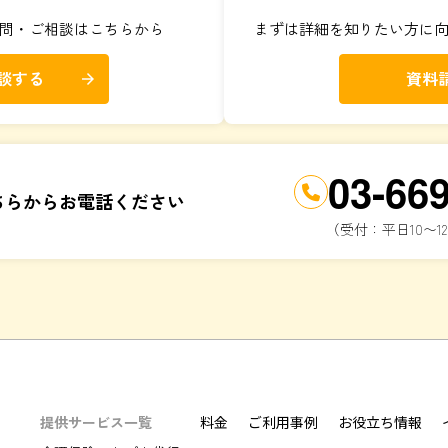
問・ご相談はこちらから
まずは詳細を知りたい方に
談する
資料
arrow_forward
03-66
ちらからお電話ください
（受付：平日10〜12
提供サービス一覧
料金
ご利用事例
お役立ち情報