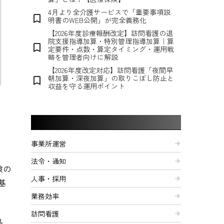
4月より全介護サービスで「重要事項説
bookmark_border
明書のWEB公開」が完全義務化
【2026年度診療報酬改定】訪問看護の退
院支援指導加算・特別管理指導加算｜算
bookmark_border
定要件・点数・算定タイミング・運用戦
略を管理者向けに解説
【2026年度改定対応】訪問看護「夜間早
朝加算・深夜加算」の取りこぼし防止と
bookmark_border
収益を守る運用ポイント
記事カテゴリー
事業所運営
arrow_forward
法令・通知
arrow_forward
険の
人事・採用
arrow_forward
基
業務効率
arrow_forward
訪問看護
arrow_forward
れ