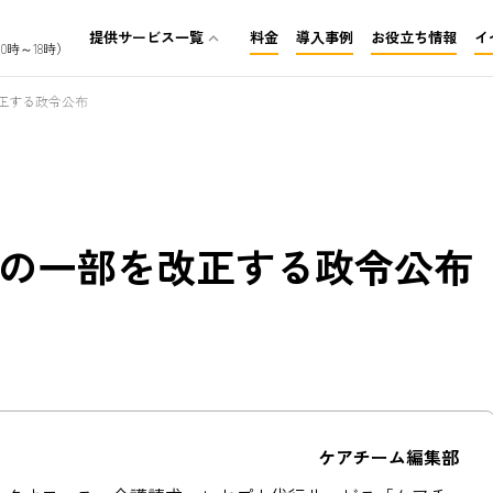
提供サービス一覧
料金
導入事例
お役立ち情報
イ
expand_less
0時～18時）
介護保険レセプト代行
正する政令公布
訪問看護レセプト代行
障がいレセプト代行
の一部を改正する政令公布
ケアチーム編集部