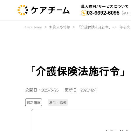
導入検討/サービスについて
03-6692-6095
（平日1
Care Team
＞
お役立ち情報
＞
「介護保険法施行令」の一部を改
「介護保険法施行令」
公開日：
2025/5/26
更新日：
2025/12/1
最新情報
法令・通知