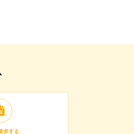
ム
請求する