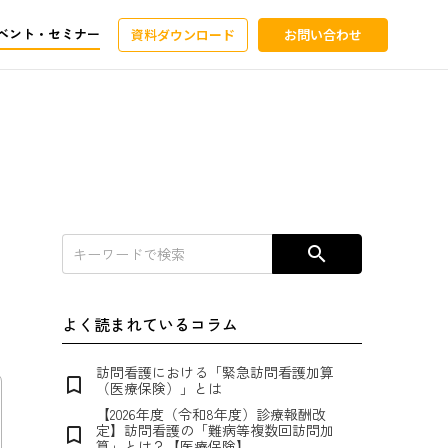
ベント・セミナー
資料ダウンロード
お問い合わせ
search
よく読まれているコラム
訪問看護における「緊急訪問看護加算
bookmark_border
（医療保険）」とは
【2026年度（令和8年度）診療報酬改
定】訪問看護の「難病等複数回訪問加
bookmark_border
算」とは？【医療保険】