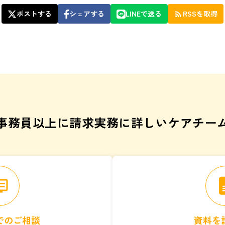
ポストする
シェアする
LINEで送る
RSSを取得
rss_feed
事務員以上に請求実務に詳しいケアチー
vr
でのご相談
資料を