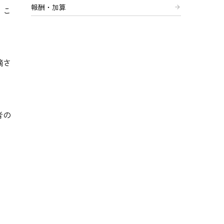
報酬・加算
arrow_forward
。こ
摘さ
者の