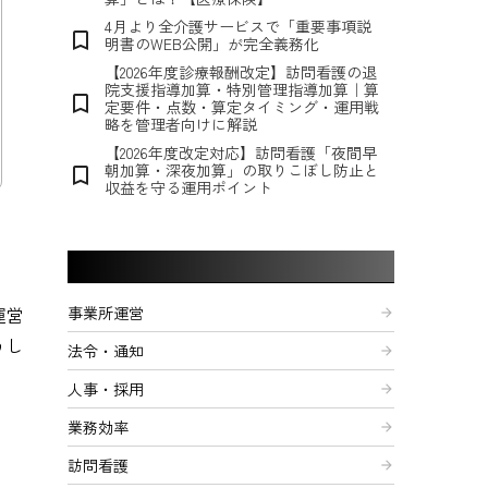
4月より全介護サービスで「重要事項説
bookmark_border
明書のWEB公開」が完全義務化
【2026年度診療報酬改定】訪問看護の退
院支援指導加算・特別管理指導加算｜算
bookmark_border
定要件・点数・算定タイミング・運用戦
略を管理者向けに解説
【2026年度改定対応】訪問看護「夜間早
朝加算・深夜加算」の取りこぼし防止と
bookmark_border
収益を守る運用ポイント
記事カテゴリー
運営
事業所運営
arrow_forward
うし
法令・通知
arrow_forward
人事・採用
arrow_forward
業務効率
arrow_forward
訪問看護
arrow_forward