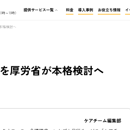
提供サービス一覧
料金
導入事例
お役立ち情報
イ
expand_less
0時～18時）
介護保険レセプト代行
本格検討へ
訪問看護レセプト代行
障がいレセプト代行
を厚労省が本格検討へ
ケアチーム編集部