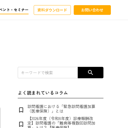
ベント・セミナー
資料ダウンロード
お問い合わせ
search
よく読まれているコラム
訪問看護における「緊急訪問看護加算
bookmark_border
（医療保険）」とは
【2026年度（令和8年度）診療報酬改
定】訪問看護の「難病等複数回訪問加
bookmark_border
算」とは？【医療保険】