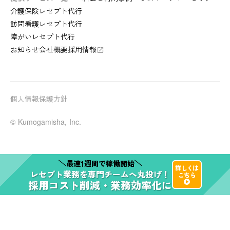
介護保険レセプト代行
訪問看護レセプト代行
障がいレセプト代行
お知らせ
会社概要
採用情報
launch
個人情報保護方針
© Kumogamisha, Inc.
1
最速
週間で稼働開始
詳しくは
レセプト業務
を
専門チーム
へ
丸投げ！
こちら
採用コスト削減・業務効率化
に
play_arrow