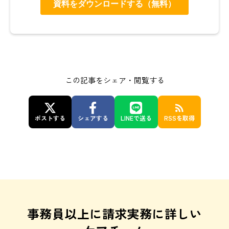
この記事をシェア・閲覧する
rss_feed
ポストする
シェアする
LINEで送る
RSSを取得
事務員以上に請求実務に詳しい