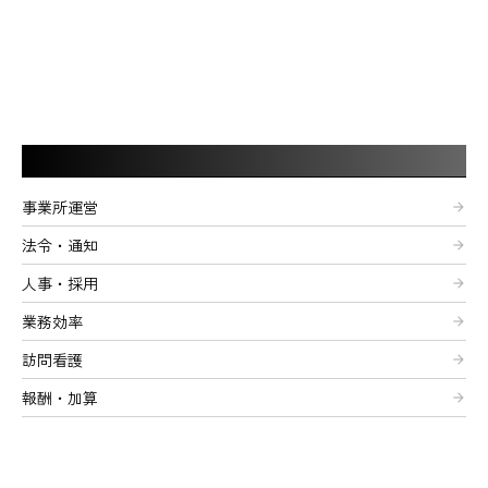
記事カテゴリー
事業所運営
arrow_forward
法令・通知
arrow_forward
人事・採用
arrow_forward
業務効率
arrow_forward
訪問看護
arrow_forward
報酬・加算
arrow_forward