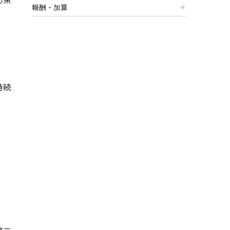
報酬・加算
arrow_forward
持続