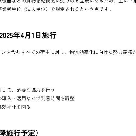
療機器などの貨物を継続的に受け取る立場にあるため、主に「
事業者単位（法人単位）で規定されるという点です。
025年4月1日施行
ーションを含むすべての荷主に対し、物流効率化に向けた努力義務
対して、必要な協力を行う
の導入・活用などで到着時間を調整
業効率化を図る
以降施行予定）