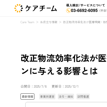
導入検討/サービスについて
03-6692-6095
（平日1
Care Team
＞
お役立ち情報
＞
改正物流効率化法が医療機関・訪
改正物流効率化法が医
ンに与える影響とは
公開日：
2025/7/8
更新日：
2025/12/1
最新情報
事業所運営
法令・通知
訪問看護