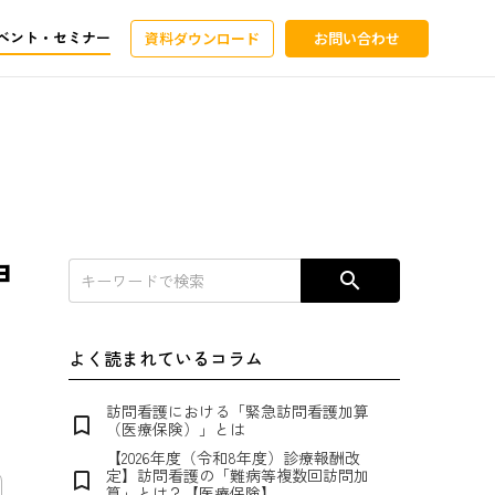
ベント・セミナー
資料ダウンロード
お問い合わせ
ョ
search
よく読まれているコラム
訪問看護における「緊急訪問看護加算
bookmark_border
（医療保険）」とは
【2026年度（令和8年度）診療報酬改
定】訪問看護の「難病等複数回訪問加
bookmark_border
算」とは？【医療保険】