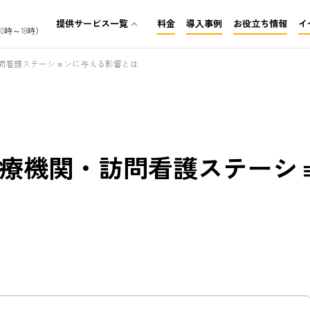
提供サービス一覧
料金
導入事例
お役立ち情報
イ
expand_less
0時～18時）
介護保険レセプト代行
問看護ステーションに与える影響とは
訪問看護レセプト代行
障がいレセプト代行
療機関・訪問看護ステーシ