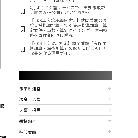
4月より全介護サービスで「重要事項説
bookmark_border
明書のWEB公開」が完全義務化
【2026年度診療報酬改定】訪問看護の退
院支援指導加算・特別管理指導加算｜算
bookmark_border
定要件・点数・算定タイミング・運用戦
略を管理者向けに解説
【2026年度改定対応】訪問看護「夜間早
朝加算・深夜加算」の取りこぼし防止と
bookmark_border
収益を守る運用ポイント
記事カテゴリー
事業所運営
arrow_forward
法令・通知
arrow_forward
取
人事・採用
arrow_forward
業務効率
arrow_forward
訪問看護
arrow_forward
応策