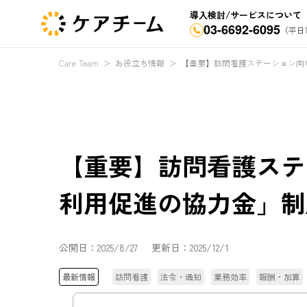
導入検討/サービスについて
03-6692-6095
（平日1
Care Team
＞
お役立ち情報
＞
【重要】訪問看護ステーション向
【重要】訪問看護ステ
利用促進の協力金」制
公開日：
2025/8/27
更新日：
2025/12/1
最新情報
訪問看護
法令・通知
業務効率
報酬・加算