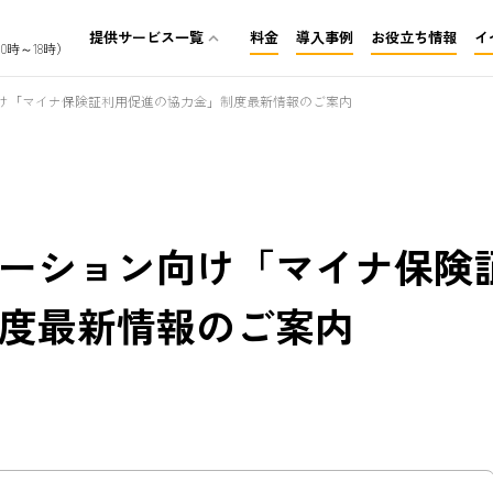
提供サービス一覧
料金
導入事例
お役立ち情報
イ
expand_less
0時～18時）
介護保険レセプト代行
け「マイナ保険証利用促進の協力金」制度最新情報のご案内
訪問看護レセプト代行
障がいレセプト代行
ーション向け「マイナ保険
度最新情報のご案内