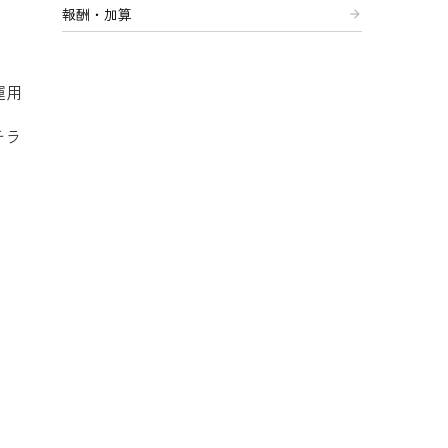
報酬・加算
arrow_forward
運用
チラ