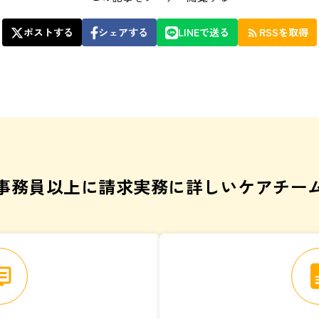
ポストする
シェアする
LINEで送る
RSSを取得
rss_feed
事務員以上に請求実務に詳しいケアチー
vr