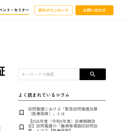
ベント・セミナー
資料ダウンロード
お問い合わせ
証
search
よく読まれているコラム
訪問看護における「緊急訪問看護加算
bookmark_border
（医療保険）」とは
【2026年度（令和8年度）診療報酬改
定】訪問看護の「難病等複数回訪問加
bookmark_border
算」とは？【医療保険】