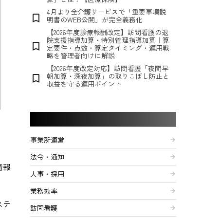
4月より全介護サービスで「重要事項説
bookmark_border
明書のWEB公開」が完全義務化
【2026年度診療報酬改定】訪問看護の退
院支援指導加算・特別管理指導加算｜算
bookmark_border
定要件・点数・算定タイミング・運用戦
略を管理者向けに解説
【2026年度改定対応】訪問看護「夜間早
朝加算・深夜加算」の取りこぼし防止と
bookmark_border
収益を守る運用ポイント
記事カテゴリー
事業所運営
arrow_forward
法令・通知
arrow_forward
情報
人事・採用
arrow_forward
業務効率
arrow_forward
ステ
訪問看護
arrow_forward