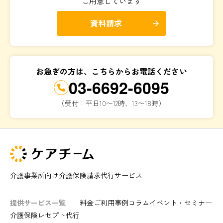
ご用意しています
資料請求
arrow_forward
お急ぎの方は、こちらからお電話ください
03-6692-6095
（受付：平日10〜12時、13〜18時）
介護事業所向け介護保険請求代行サービス
提供サービス一覧
料金
ご利用事例
コラム
イベント・セミナー
介護保険レセプト代行