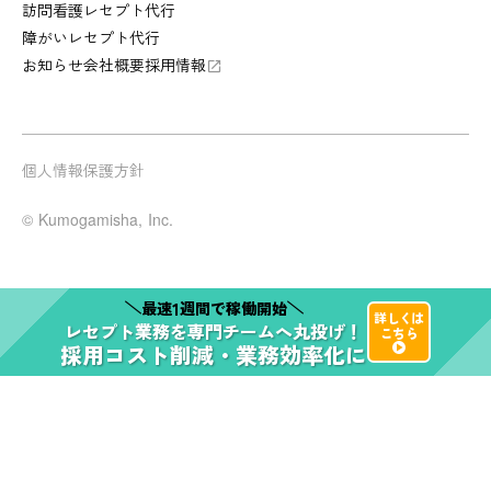
訪問看護レセプト代行
障がいレセプト代行
お知らせ
会社概要
採用情報
launch
個人情報保護方針
© Kumogamisha, Inc.
1
最速
週間で稼働開始
詳しくは
レセプト業務
を
専門チーム
へ
丸投げ！
こちら
採用コスト削減・業務効率化
に
play_arrow