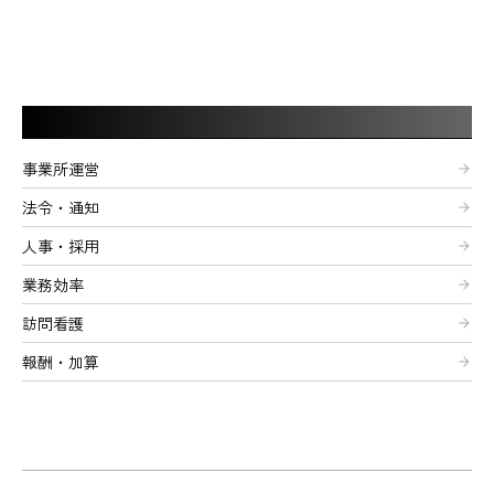
記事カテゴリー
事業所運営
arrow_forward
法令・通知
arrow_forward
人事・採用
arrow_forward
業務効率
arrow_forward
訪問看護
arrow_forward
報酬・加算
arrow_forward