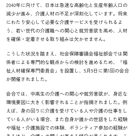
2040年に向けて、日本は急速な高齢化と生産年齢人口の
減少が進み、介護人材の不足が深刻化しています。将来
にわたり安心して必要な介護サービスを受けられるよ
う、若い世代の介護職への関心と就労意欲を高め、人材
を確保・定着させる取り組みは欠かせません。
こうした状況を踏まえ、社会保障審議会福祉部会では関
係者による専門的な観点からの検討を進めるため、「福
祉人材確保専門委員会」を設置し、5月9日に第1回の会合
が開催されました。
会合では、中高生の介護への関心や就労意欲が、身近な
環境要因に大きく影響されることが指摘されました。例
えば、身の回りに介護を受けている人や介護の仕事をし
ている人がいる場合、また自身が誰かの世話をした経験
や福祉・介護施設での体験、ボランティア参加の経験が
あるほど、介護への関心が高まる傾向が見られます。こ