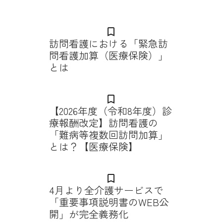
bookmark_border
訪問看護における「緊急訪
問看護加算（医療保険）」
とは
bookmark_border
【2026年度（令和8年度）診
療報酬改定】訪問看護の
「難病等複数回訪問加算」
とは？【医療保険】
bookmark_border
4月より全介護サービスで
「重要事項説明書のWEB公
開」が完全義務化