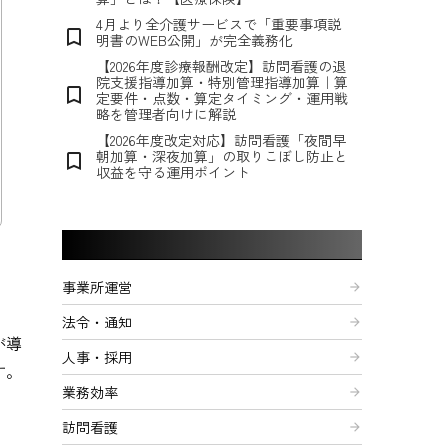
4月より全介護サービスで「重要事項説
bookmark_border
明書のWEB公開」が完全義務化
【2026年度診療報酬改定】訪問看護の退
院支援指導加算・特別管理指導加算｜算
bookmark_border
定要件・点数・算定タイミング・運用戦
略を管理者向けに解説
【2026年度改定対応】訪問看護「夜間早
朝加算・深夜加算」の取りこぼし防止と
bookmark_border
収益を守る運用ポイント
記事カテゴリー
事業所運営
arrow_forward
法令・通知
arrow_forward
が導
人事・採用
arrow_forward
す。
業務効率
arrow_forward
訪問看護
arrow_forward