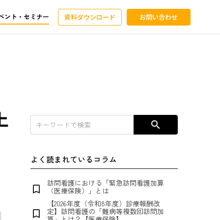
ベント・セミナー
資料ダウンロード
お問い合わせ
上
search
よく読まれているコラム
訪問看護における「緊急訪問看護加算
bookmark_border
（医療保険）」とは
【2026年度（令和8年度）診療報酬改
定】訪問看護の「難病等複数回訪問加
bookmark_border
算」とは？【医療保険】