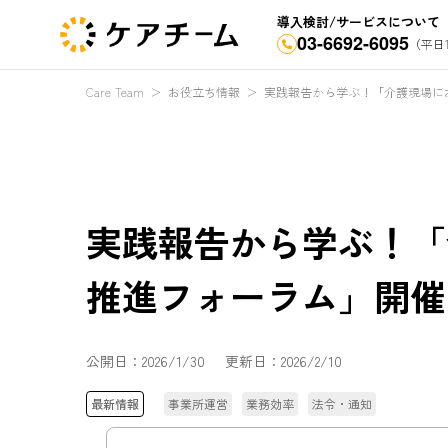
導入検討/サービスについて
03-6692-6095
（平日1
Care Team
＞
お役立ち情報
＞
実践報告から学ぶ！「介護現場に
実践報告から学ぶ！「
推進フォーラム」開催
公開日：
2026/1/30
更新日：
2026/2/10
最新情報
事業所運営
業務効率
法令・通知