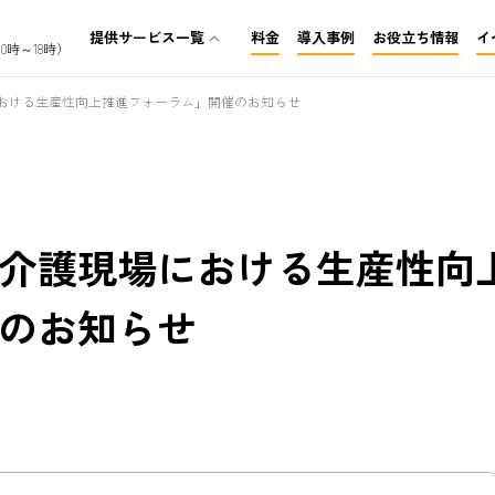
提供サービス一覧
料金
導入事例
お役立ち情報
イ
expand_less
0時～18時）
介護保険レセプト代行
おける生産性向上推進フォーラム」開催のお知らせ
訪問看護レセプト代行
障がいレセプト代行
介護現場における生産性向
のお知らせ