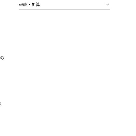
報酬・加算
arrow_forward
の
れ