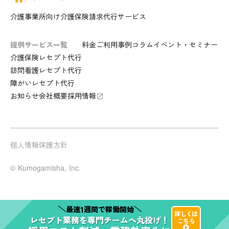
介護事業所向け介護保険請求代行サービス
提供サービス一覧
料金
ご利用事例
コラム
イベント・セミナー
介護保険レセプト代行
訪問看護レセプト代行
障がいレセプト代行
お知らせ
会社概要
採用情報
launch
個人情報保護方針
© Kumogamisha, Inc.
1
最速
週間で稼働開始
詳しくは
レセプト業務
を
専門チーム
へ
丸投げ！
こちら
play_arrow