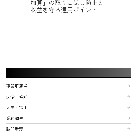
加算」の取りこぼし防止と
収益を守る運用ポイント
記事カテゴリー
事業所運営
arrow_forward
法令・通知
arrow_forward
人事・採用
arrow_forward
業務効率
arrow_forward
訪問看護
arrow_forward