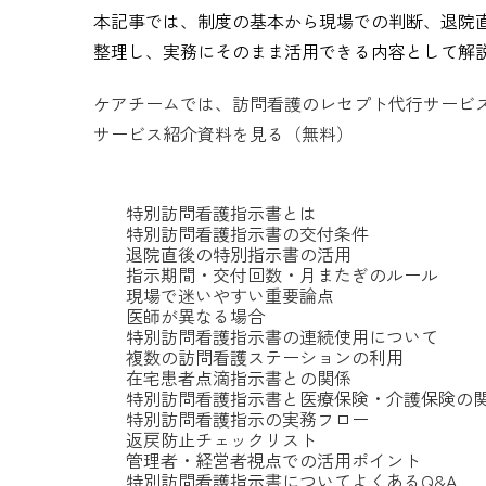
本記事では、制度の基本から現場での判断、退院
整理し、実務にそのまま活用できる内容として解
ケアチームでは、訪問看護のレセプト代行サービ
サービス紹介資料を見る（無料）
特別訪問看護指示書とは
特別訪問看護指示書の交付条件
退院直後の特別指示書の活用
指示期間・交付回数・月またぎのルール
現場で迷いやすい重要論点
医師が異なる場合
特別訪問看護指示書の連続使用について
複数の訪問看護ステーションの利用
在宅患者点滴指示書との関係
特別訪問看護指示書と医療保険・介護保険の
特別訪問看護指示の実務フロー
返戻防止チェックリスト
管理者・経営者視点での活用ポイント
特別訪問看護指示書についてよくあるQ&A