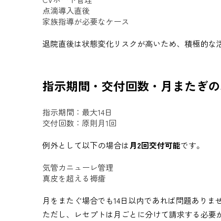
点滴導入直後
家族指導が必要なケース
退院直後は状態変化リスクが高いため、積極的な
指示期間・交付回数・月またぎの
指示期間：最大14日
交付回数：原則月1回
例外として以下の場合は
月2回交付可能
です。
気管カニューレ管理
真皮を超える褥瘡
月をまたぐ場合でも14日以内であれば問題ありま
ただし、レセプトは月ごとに分けて請求する必要