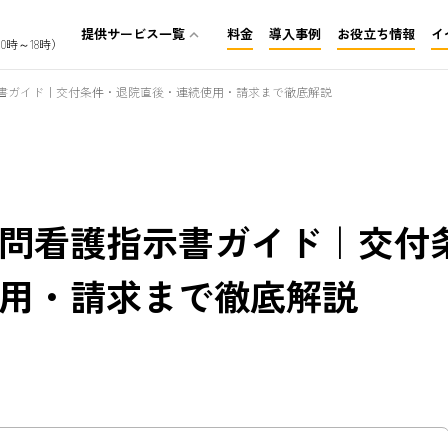
提供サービス一覧
料金
導入事例
お役立ち情報
イ
expand_less
0時～18時）
介護保険レセプト代行
書ガイド｜交付条件・退院直後・連続使用・請求まで徹底解説
訪問看護レセプト代行
障がいレセプト代行
問看護指示書ガイド｜交付
用・請求まで徹底解説