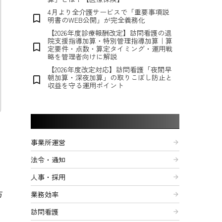
4月より全介護サービスで「重要事項説
bookmark_border
明書のWEB公開」が完全義務化
【2026年度診療報酬改定】訪問看護の退
院支援指導加算・特別管理指導加算｜算
bookmark_border
定要件・点数・算定タイミング・運用戦
略を管理者向けに解説
【2026年度改定対応】訪問看護「夜間早
朝加算・深夜加算」の取りこぼし防止と
bookmark_border
収益を守る運用ポイント
記事カテゴリー
事業所運営
arrow_forward
法令・通知
arrow_forward
人事・採用
arrow_forward
方
業務効率
arrow_forward
訪問看護
arrow_forward