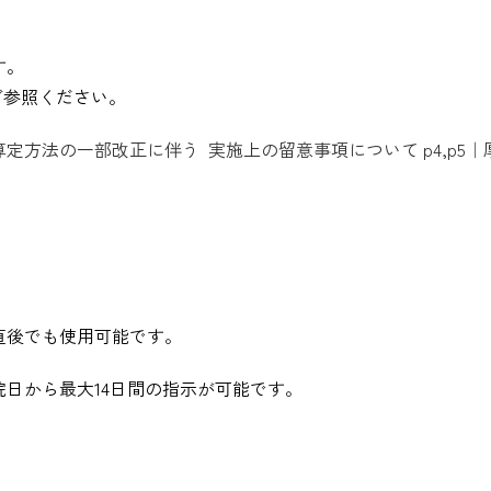
す。
ご参照ください。
方法の一部改正に伴う 実施上の留意事項について p4,p5｜
直後でも使用可能です。
日から最大14日間の指示が可能です。