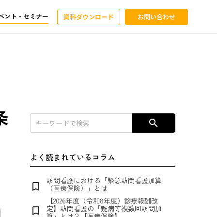
ベント・セミナー
資料ダウンロード
お問い合わせ
条
search
よく読まれているコラム
訪問看護における「緊急訪問看護加算
bookmark_border
（医療保険）」とは
【2026年度（令和8年度）診療報酬改
定】訪問看護の「難病等複数回訪問加
bookmark_border
算」とは？【医療保険】