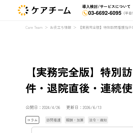
導入検討/サービスについて
03-6692-6095
（平日1
Care Team
＞
お役立ち情報
＞
【実務完全版】特別訪問看護指示
【実務完全版】特別訪
件・退院直後・連続使
公開日：
2024/4/26
更新日：
2026/6/13
コラム
訪問看護
報酬・加算
法令・通知