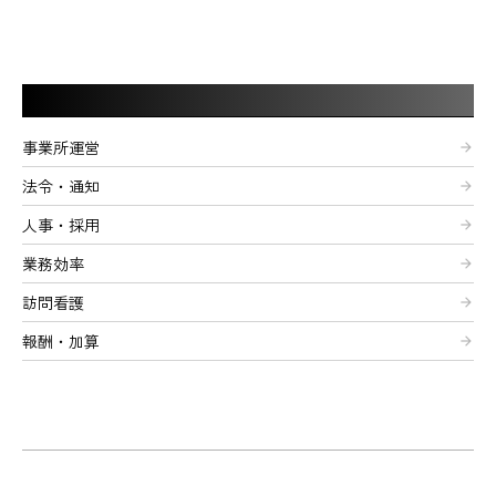
記事カテゴリー
事業所運営
arrow_forward
法令・通知
arrow_forward
人事・採用
arrow_forward
業務効率
arrow_forward
訪問看護
arrow_forward
報酬・加算
arrow_forward