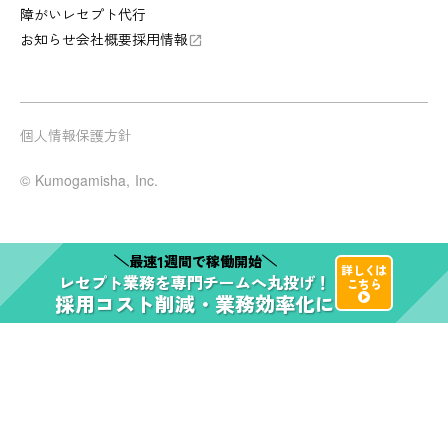
障がいレセプト代行
お知らせ
会社概要
採用情報
launch
個人情報保護方針
© Kumogamisha, Inc.
1
最速
週間で稼働開始
詳しくは
レセプト業務
を
専門チーム
へ
丸投げ！
こちら
採用コスト削減・業務効率化
に
play_arrow