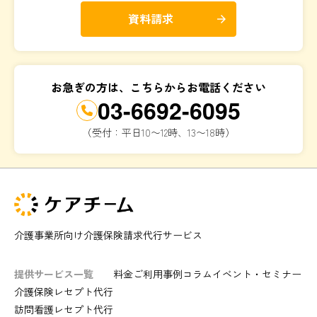
資料請求
arrow_forward
お急ぎの方は、こちらからお電話ください
03-6692-6095
（受付：平日10〜12時、13〜18時）
介護事業所向け介護保険請求代行サービス
提供サービス一覧
料金
ご利用事例
コラム
イベント・セミナー
介護保険レセプト代行
訪問看護レセプト代行