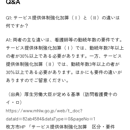
Q&A
Q1: サービス提供体制強化加算（Ⅰ）と（Ⅱ）の違いは
何ですか？
A1: 両者の主な違いは、看護師等の勤続年数の要件です。
サービス提供体制強化加算（Ⅰ）では、勤続年数7年以上
の者が30％以上である必要があります。一方、サービス
提供体制強化加算（Ⅱ）では、勤続年数3年以上の者が
30％以上である必要があります。ほかにも要件の違いが
ありますのでご留意ください。
（出典）厚生労働大臣が定める基準（訪問看護費十の
イ・ロ）
https://www.mhlw.go.jp/web/t_doc?
dataId=82ab4584&dataType=0&pageNo=1
枚方市HP 「サービス提供体制強化加算 区分・要件