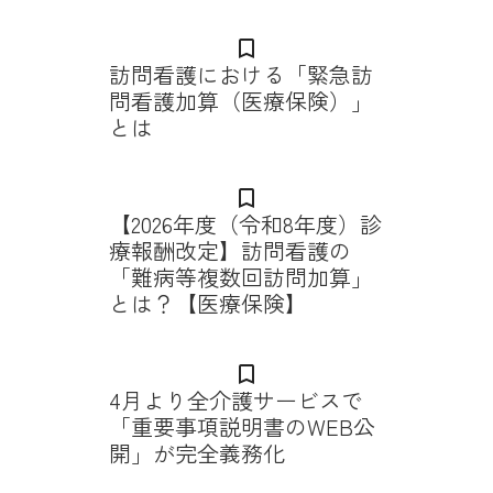
bookmark_border
訪問看護における「緊急訪
問看護加算（医療保険）」
とは
bookmark_border
【2026年度（令和8年度）診
療報酬改定】訪問看護の
「難病等複数回訪問加算」
とは？【医療保険】
bookmark_border
4月より全介護サービスで
「重要事項説明書のWEB公
開」が完全義務化