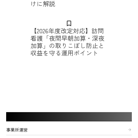
けに解説
bookmark_border
【2026年度改定対応】訪問
看護「夜間早朝加算・深夜
加算」の取りこぼし防止と
収益を守る運用ポイント
記事カテゴリー
事業所運営
arrow_forward