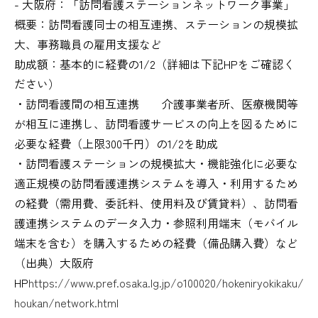
- 大阪府：「訪問看護ステーションネットワーク事業」
概要：訪問看護同士の相互連携、ステーションの規模拡
大、事務職員の雇用支援など
助成額：基本的に経費の1/2（詳細は下記HPをご確認く
ださい）
・訪問看護間の相互連携 介護事業者所、医療機関等
が相互に連携し、訪問看護サービスの向上を図るために
必要な経費（上限300千円）の1/2を助成
・訪問看護ステーションの規模拡大・機能強化に必要な
適正規模の訪問看護連携システムを導入・利用するため
の経費（需用費、委託料、使用料及び賃貸料）、訪問看
護連携システムのデータ入力・参照利用端末（モバイル
端末を含む）を購入するための経費（備品購入費）など
（出典）大阪府
HP
https://
www.pref.osaka.lg.jp/o100020/hokeniryokikaku/
houkan/network.html