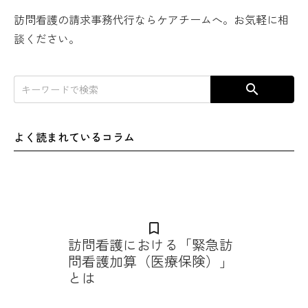
訪問看護の請求事務代行ならケアチームへ。お気軽に相
談ください。
search
よく読まれているコラム
bookmark_border
訪問看護における「緊急訪
問看護加算（医療保険）」
とは