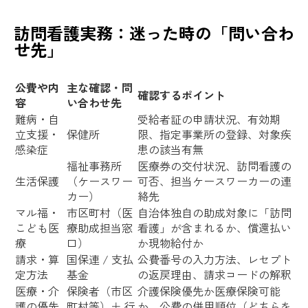
訪問看護実務：迷った時の「問い合わ
せ先」
公費や内
主な確認・問
確認するポイント
容
い合わせ先
難病・自
受給者証の申請状況、有効期
立支援・
保健所
限、指定事業所の登録、対象疾
感染症
患の該当有無
福祉事務所
医療券の交付状況、訪問看護の
生活保護
（ケースワー
可否、担当ケースワーカーの連
カー）
絡先
マル福・
市区町村（医
自治体独自の助成対象に「訪問
こども医
療助成担当窓
看護」が含まれるか、償還払い
療
口）
か現物給付か
請求・算
国保連 / 支払
公費番号の入力方法、レセプト
定方法
基金
の返戻理由、請求コードの解釈
医療・介
保険者（市区
介護保険優先か医療保険可能
護の優先
町村等）＋ 行
か、公費の併用順位（どちらを