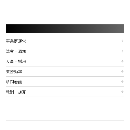
記事カテゴリー
事業所運営
arrow_forward
法令・通知
arrow_forward
人事・採用
arrow_forward
業務効率
arrow_forward
訪問看護
arrow_forward
報酬・加算
arrow_forward