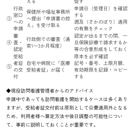
える
促す
行政
申請日（受理日）を確認
保健所や福祉事務所
窓口
する
③
へ提出「申請書の控
への
遡及（さかのぼり）適用
え」を受け取る
申請
の有無をチェック
審
認定が出るまでの間、一
行政側での審査（通
④
査・
旦保険診療で請求するか
常1〜3か月程度）
認定
等の合意形成をしておく
受給
原本を必ず確認
者証
自宅や病院に「医療
記号・番号、上限月額、
⑤
の交
受給者証」が届く
有効期限を記録・コピー
付
する
​​​​​​​​◆現役訪問看護管理者からのアドバイス
申請中であっても訪問看護を開始するケースは多くあり
ますが、受給者証交付前は原則として公費適用外となる
ため、利用者様へ算定方法や後日調整の可能性につい
て、事前に説明しておくことが重要です。