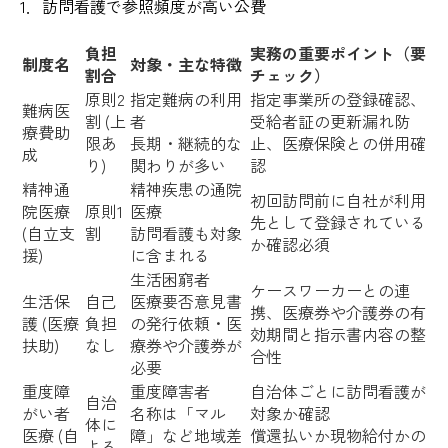
1．訪問看護で参照頻度が高い公費
負担
実務の重要ポイント（要
制度名
対象・主な特徴
割合
チェック）
原則2
指定難病の利用
指定事業所の登録確認、
難病医
割 (上
者
受給者証の更新漏れ防
療費助
限あ
長期・継続的な
止、医療保険との併用確
成
り)
関わりが多い
認
精神通
精神疾患の通院
初回訪問前に自社が利用
院医療
原則1
医療
先として登録されている
(自立支
割
訪問看護も対象
か確認必須
援)
に含まれる
生活困窮者
ケースワーカーとの連
生活保
自己
医療要否意見書
携、医療券や介護券の有
護 (医療
負担
の発行依頼・医
効期間と指示書内容の整
扶助)
なし
療券や介護券が
合性
必要
重度障
重度障害者
自治体ごとに訪問看護が
自治
がい者
名称は「マル
対象か確認
体に
医療 (自
障」など地域差
償還払いか現物給付かの
よる