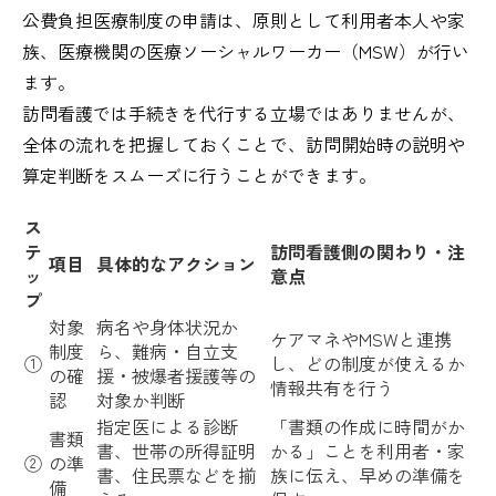
公費負担医療制度の申請は、原則として利用者本人や家
族、医療機関の医療ソーシャルワーカー（MSW）が行い
ます。
訪問看護では手続きを代行する立場ではありませんが、
全体の流れを把握しておくことで、訪問開始時の説明や
算定判断をスムーズに行うことができます。
ス
テ
訪問看護側の関わり・注
項目
具体的なアクション
ッ
意点
プ
対象
病名や身体状況か
ケアマネやMSWと連携
制度
ら、難病・自立支
①
し、どの制度が使えるか
の確
援・被爆者援護等の
情報共有を行う
認
対象か判断
指定医による診断
「書類の作成に時間がか
書類
書、世帯の所得証明
かる」ことを利用者・家
②
の準
書、住民票などを揃
族に伝え、早めの準備を
備