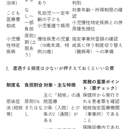
治体)
あり
判別
な
対象年齢・所得制限の確
こども
乳幼児〜一定年
し〜
認
医療費
齢の子ども
一部
小児慢性特定疾病との併
助成
小児看護で頻用
負担
用優先順位
原則2
小児慢
慢性疾患の児童
指定事業所登録の確認
割 (上
性特定
（18歳未満、特
成長に伴う制度切り替え
限あ
疾病
例20歳）
（難病等）への準備
り)
2．遭遇する頻度は少ないが押さえておくといい公費
実務の重要ポイン
制度名
負担割合
対象・主な特徴
ト（要チェック）
主に「結核」の通
保健所から発行さ
感染症
原則5%
院医療
れる患者票を確認
法 (結核
またはな
37条（入院）と37
結核指定医療機関
等)
し
条の2（通院）が
（事業所）である
ある
こと
保険診療内であれ