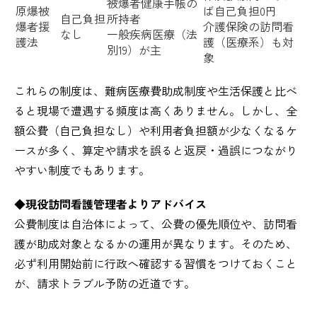
被爆者健康手帳の
原爆被
ば自己負担0円
自己負担
所持者
爆者援
介護保険の訪問看
なし
一般疾病医療（法
護法
護（医療系）も対
別19）が主
象
これらの制度は、難病医療費助成制度や生活保護と比べ
ると現場で遭遇する頻度は高くありません。しかし、全
額公費（自己負担なし）や利用者負担額が少なくなるケ
ースが多く、算定や請求を誤ると返戻・過誤につながり
やすい制度でもあります。
◆
現役訪問看護管理者よりアドバイス
公費制度は自治体によって、公費の優先順位や、訪問看
護が助成対象となるかの運用が異なります。そのため、
必ず利用開始前に行政へ確認する習慣をつけておくこと
が、請求トラブル予防の近道です。