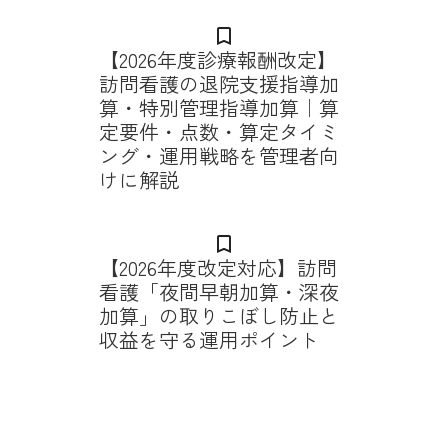
bookmark_border
【2026年度診療報酬改定】
訪問看護の退院支援指導加
算・特別管理指導加算｜算
定要件・点数・算定タイミ
ング・運用戦略を管理者向
けに解説
bookmark_border
【2026年度改定対応】訪問
看護「夜間早朝加算・深夜
加算」の取りこぼし防止と
収益を守る運用ポイント