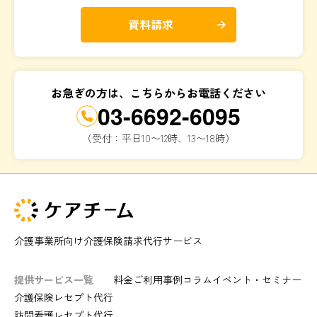
資料請求
arrow_forward
お急ぎの方は、こちらからお電話ください
03-6692-6095
（受付：平日10〜12時、13〜18時）
介護事業所向け介護保険請求代行サービス
提供サービス一覧
料金
ご利用事例
コラム
イベント・セミナー
介護保険レセプト代行
訪問看護レセプト代行