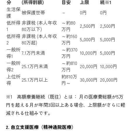
分
(所得割額)
目安
上限
続※1
生活保
被保護世帯
－
0円
0円
護
低所得
非課税 (本人年収
～約80
2,500円
2,500円
1
80万以下)
万円
低所得
非課税 (本人年収
～約160
5,000円
5,000円
2
80万超)
万円
一般所
～約370
7.1万円未満
10,000円
5,000円
得1
万円
一般所
～約810
25.1万円未満
20,000円
10,000円
得2
万円
上位所
約810万
25.1万円以上
30,000円
20,000円
得
円～
※1 高額療養継続（既往）とは： 月の医療費総額が5万
円を超える月が年間3回以上ある場合、上限額がさらに軽
減される仕組みです。
2. 自立支援医療（精神通院医療）