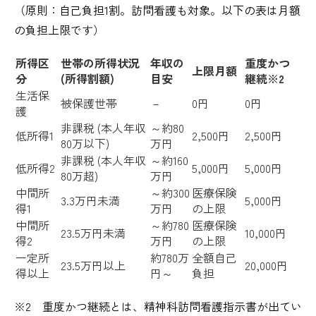
（原則：自己負担1割。訪問看護も対象。以下の表は月額
の負担上限です）
所得区
世帯の所得状況
年収の
重度かつ
上限月額
分
(所得割額)
目安
継続※2
生活保
被保護世帯
－
0円
0円
護
非課税 (本人年収
～約80
低所得1
2,500円
2,500円
80万以下)
万円
非課税 (本人年収
～約160
低所得2
5,000円
5,000円
80万超)
万円
中間所
～約300
医療保険
3.3万円未満
5,000円
得1
万円
の上限
中間所
～約780
医療保険
23.5万円未満
10,000円
得2
万円
の上限
一定所
約780万
全額自己
23.5万円以上
20,000円
得以上
円～
負担
※2 重度かつ継続とは、精神科訪問看護指示書が出てい