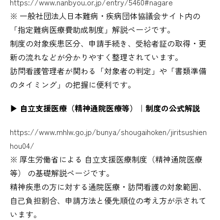
https://www.nanbyou.or.jp/entry/5460#nagare
※ 一般社団法人日本難病・疾病団体協議会サイト内の
「指定難病医療費助成制度」解説ページです。
制度の対象疾患区分、申請手続き、受給者証の取得・更
新の流れなどが分かりやすく整理されています。
訪問看護管理者が関わる「対象者の判定」や「書類準備
のタイミング」の把握に便利です。
▶ 自立支援医療（精神通院医療等）｜制度の公式解説
https://www.mhlw.go.jp/bunya/shougaihoken/jiritsushien
hou04/
※ 厚生労働省による 自立支援医療制度（精神通院医療
等） の基礎解説ページです。
精神疾患の方に対する通院医療・訪問看護の対象範囲、
自己負担割合、申請方法と優先順位の考え方が示されて
います。