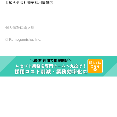
お知らせ
会社概要
採用情報
launch
個人情報保護方針
© Kumogamisha, Inc.
1
最速
週間で稼働開始
詳しくは
レセプト業務
を
専門チーム
へ
丸投げ！
こちら
採用コスト削減・業務効率化
に
play_arrow