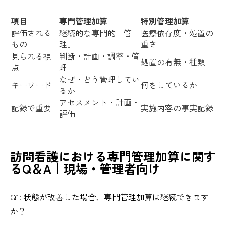
項目
専門管理加算
特別管理加算
評価される
継続的な専門的「管
医療依存度・処置の
もの
理」
重さ
見られる視
判断・計画・調整・管
処置の有無・種類
点
理
なぜ・どう管理してい
キーワード
何をしているか
るか
アセスメント・計画・
記録で重要
実施内容の事実記録
評価
訪問看護における専門管理加算に関す
るQ＆A｜現場・管理者向け
Q1: 状態が改善した場合、専門管理加算は継続できます
か？