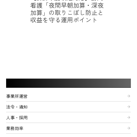
看護「夜間早朝加算・深夜
加算」の取りこぼし防止と
収益を守る運用ポイント
記事カテゴリー
事業所運営
arrow_forward
法令・通知
arrow_forward
人事・採用
arrow_forward
業務効率
arrow_forward