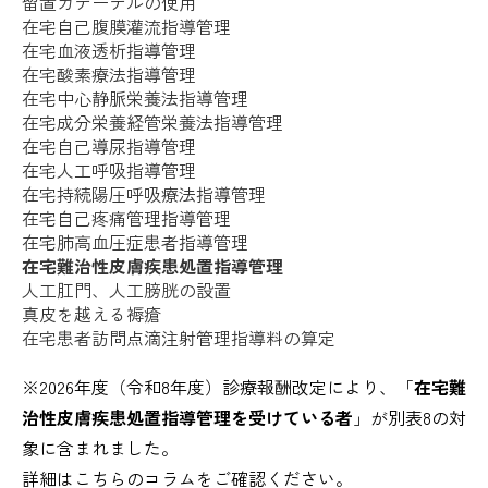
留置カテーテルの使用
在宅自己腹膜灌流指導管理
在宅血液透析指導管理
在宅酸素療法指導管理
在宅中心静脈栄養法指導管理
在宅成分栄養経管栄養法指導管理
在宅自己導尿指導管理
在宅人工呼吸指導管理
在宅持続陽圧呼吸療法指導管理
在宅自己疼痛管理指導管理
在宅肺高血圧症患者指導管理
在宅難治性皮膚疾患処置指導管理
人工肛門、人工膀胱の設置
真皮を越える褥瘡
在宅患者訪問点滴注射管理指導料の算定
※2026年度（令和8年度）診療報酬改定により、「
在宅難
治性皮膚疾患処置指導管理を受けている者
」が別表8の対
象に含まれました。
詳細はこちらのコラムをご確認ください。