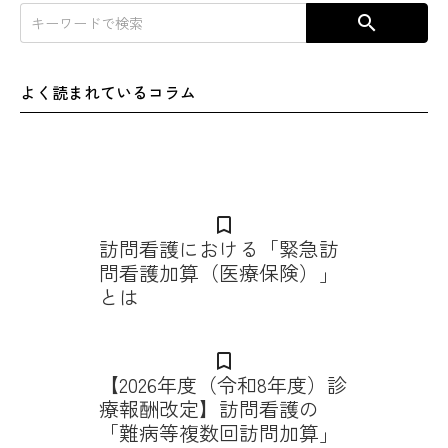
search
よく読まれているコラム
bookmark_border
訪問看護における「緊急訪
問看護加算（医療保険）」
とは
bookmark_border
【2026年度（令和8年度）診
療報酬改定】訪問看護の
「難病等複数回訪問加算」