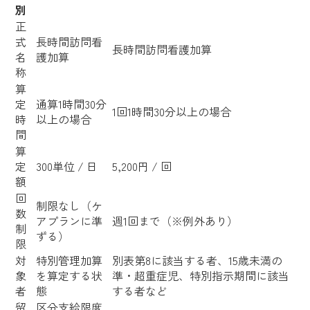
別
正
式
長時間訪問看
長時間訪問看護加算
名
護加算
称
算
定
通算1時間30分
1回1時間30分以上の場合
時
以上の場合
間
算
定
300単位 / 日
5,200円 / 回
額
回
制限なし（ケ
数
アプランに準
週1回まで（※例外あり）
制
ずる）
限
対
特別管理加算
別表第8に該当する者、15歳未満の
象
を算定する状
準・超重症児、特別指示期間に該当
者
態
する者など
留
区分支給限度