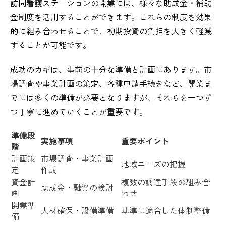
訪問看護ステーションの開業には、様々な助成金・補助
金制度を活用することができます。これらの制度を効果
的に組み合わせることで、初期投資の負担を大きく軽減
することが可能です。
成功のカギは、事前の十分な準備と計画にあります。市
場調査や事業計画の策定、各種申請手続きなど、開業ま
でには多くの準備が必要となりますが、それらを一つず
つ丁寧に進めていくことが重要です。
準備段
実施事項
重要ポイント
階
計画策
市場調査・事業計画
地域ニーズの把握
定
作成
資金計
複数の調達手段の組み合
助成金・融資の検討
画
わせ
開業準
人材確保・設備準備
基準に適合した体制整備
備