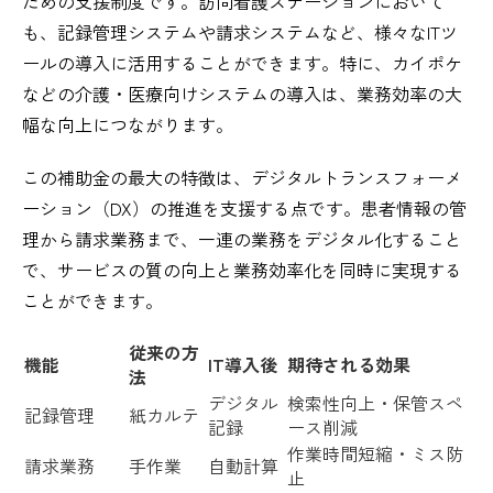
ための支援制度です。訪問看護ステーションにおいて
も、記録管理システムや請求システムなど、様々なITツ
ールの導入に活用することができます。特に、カイポケ
などの介護・医療向けシステムの導入は、業務効率の大
幅な向上につながります。
この補助金の最大の特徴は、デジタルトランスフォーメ
ーション（DX）の推進を支援する点です。患者情報の管
理から請求業務まで、一連の業務をデジタル化すること
で、サービスの質の向上と業務効率化を同時に実現する
ことができます。
従来の方
機能
IT導入後
期待される効果
法
デジタル
検索性向上・保管スペ
記録管理
紙カルテ
記録
ース削減
作業時間短縮・ミス防
請求業務
手作業
自動計算
止