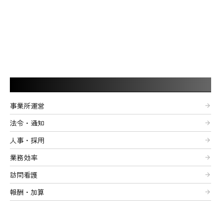
記事カテゴリー
事業所運営
arrow_forward
法令・通知
arrow_forward
人事・採用
arrow_forward
業務効率
arrow_forward
訪問看護
arrow_forward
報酬・加算
arrow_forward