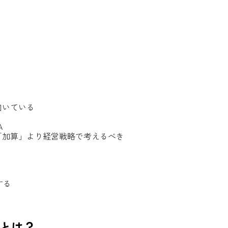
向いている
A
「加算」より経営戦略で考えるべき
する
とは？