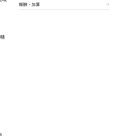
報酬・加算
arrow_forward
。
精
項