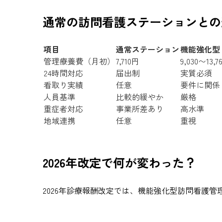
通常の訪問看護ステーションとの
項目
通常ステーション
機能強化型
管理療養費（月初）
7,710円
9,030〜13,7
24時間対応
届出制
実質必須
看取り実績
任意
要件に関係
人員基準
比較的緩やか
厳格
重症者対応
事業所差あり
高水準
地域連携
任意
重視
2026年改定で何が変わった？
2026年診療報酬改定では、機能強化型訪問看護