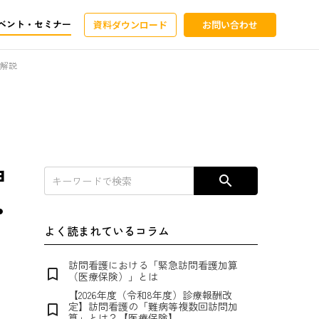
ベント・セミナー
資料ダウンロード
お問い合わせ
底解説
ョ
search
・
よく読まれているコラム
訪問看護における「緊急訪問看護加算
bookmark_border
（医療保険）」とは
【2026年度（令和8年度）診療報酬改
定】訪問看護の「難病等複数回訪問加
bookmark_border
算」とは？【医療保険】