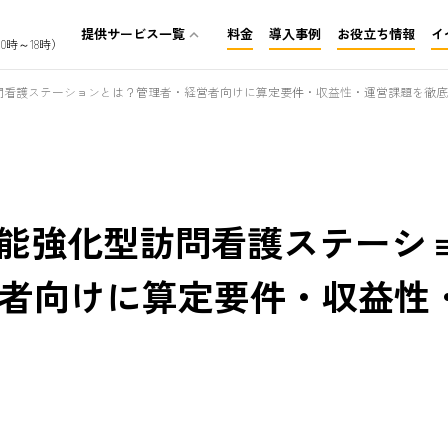
提供サービス一覧
料金
導入事例
お役立ち情報
イ
expand_less
0時～18時）
介護保険レセプト代行
型訪問看護ステーションとは？管理者・経営者向けに算定要件・収益性・運営課題を徹
訪問看護レセプト代行
障がいレセプト代行
】機能強化型訪問看護ステーシ
者向けに算定要件・収益性