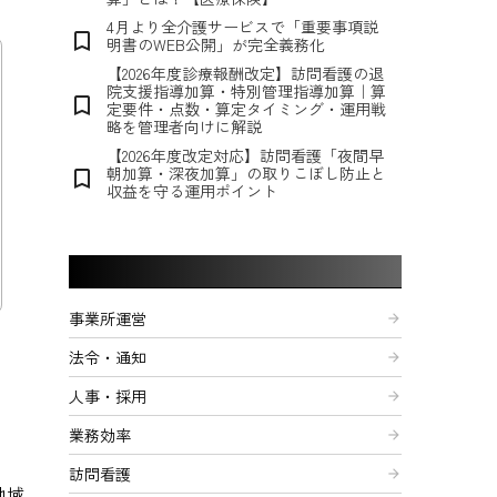
4月より全介護サービスで「重要事項説
bookmark_border
明書のWEB公開」が完全義務化
【2026年度診療報酬改定】訪問看護の退
院支援指導加算・特別管理指導加算｜算
bookmark_border
定要件・点数・算定タイミング・運用戦
略を管理者向けに解説
【2026年度改定対応】訪問看護「夜間早
朝加算・深夜加算」の取りこぼし防止と
bookmark_border
収益を守る運用ポイント
記事カテゴリー
事業所運営
arrow_forward
法令・通知
arrow_forward
人事・採用
arrow_forward
業務効率
arrow_forward
訪問看護
arrow_forward
地域