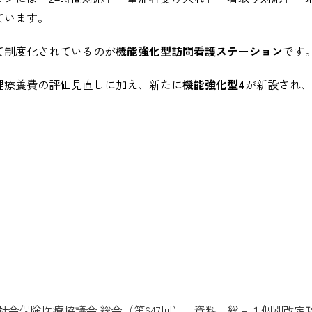
ています。
て制度化されているのが
機能強化型訪問看護ステーション
です
管理療養費の評価見直しに加え、新たに
機能強化型4
が新設され、
社会保険医療協議会 総会（第647回） 資料 総－１個別改定