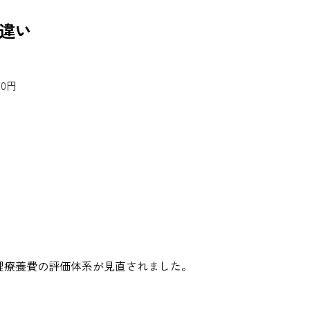
違い
60円
管理療養費の評価体系が見直されました。