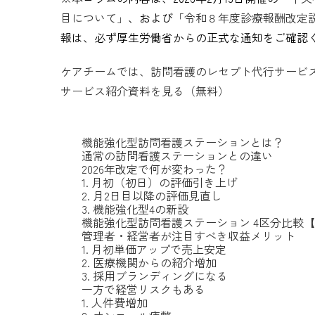
目について」
、および
「令和８年度診療報酬改定
報は、必ず厚生労働省からの正式な通知をご確認
ケアチームでは、訪問看護のレセプト代行サービ
サービス紹介資料を見る（無料）
機能強化型訪問看護ステーションとは？
通常の訪問看護ステーションとの違い
2026年改定で何が変わった？
1. 月初（初日）の評価引き上げ
2. 月2日目以降の評価見直し
3. 機能強化型4の新設
機能強化型訪問看護ステーション 4区分比較【2
管理者・経営者が注目すべき収益メリット
1. 月初単価アップで売上安定
2. 医療機関からの紹介増加
3. 採用ブランディングになる
一方で経営リスクもある
1. 人件費増加