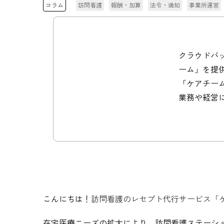
コラム
訪問看護
報酬・加算
法令・通知
事業所運営
クラウドバッ
ーム」を提
「ケアチー
業務や経営
こんにちは！
訪問看護のレセプト代行サービス「
在宅医療ニーズの拡大により、訪問看護ステーショ