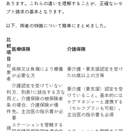
あります。これらの違いを理解することが、正確なレセ
プト請求の基本となります。
以下、両者の特徴について簡単にまとめました。
比
較
医療保険
介護保険
項
目
対
疾病又は負傷により療養
要介護・要支援認定を受け
象
が必要な方
た65歳以上の方等
者
介護認定を受けていない
要介護（要支援）認定を受
利
方、別表7に該当する方な
けていること。基本的には
用
ど。介護保険の被保険者
ケアマネジャーと連携する
条
の場合、介護保険が優
（セルフプランも可能）。
件
先。主治医の指示書が必
主治医の指示書も必須
要
ステーションを管轄する
請
国民健康保険団体連合会
ステーションを管轄する国