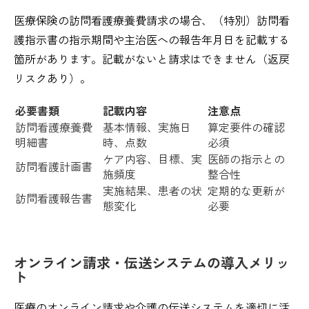
医療保険の訪問看護療養費請求の場合、（特別）訪問看
護指示書の指示期間や主治医への報告年月日を記載する
箇所があります。記載がないと請求はできません（返戻
リスクあり）。
必要書類
記載内容
注意点
訪問看護療養費
基本情報、実施日
算定要件の確認
明細書
時、点数
必須
ケア内容、目標、実
医師の指示との
訪問看護計画書
施頻度
整合性
実施結果、患者の状
定期的な更新が
訪問看護報告書
態変化
必要
オンライン請求・伝送システムの導入メリッ
ト
医療のオンライン請求や介護の伝送システムを適切に活