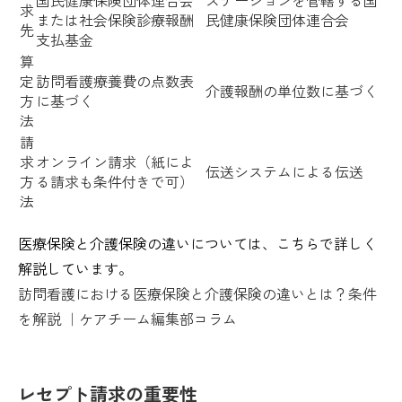
求
または社会保険診療報酬
民健康保険団体連合会
先
支払基金
算
定
訪問看護療養費の点数表
介護報酬の単位数に基づく
方
に基づく
法
請
求
オンライン請求（紙によ
伝送システムによる伝送
方
る請求も条件付きで可）
法
医療保険と介護保険の違いについては、こちらで詳しく
解説しています。
訪問看護における医療保険と介護保険の違いとは？条件
を解説 ｜ケアチーム編集部コラム
レセプト請求の重要性