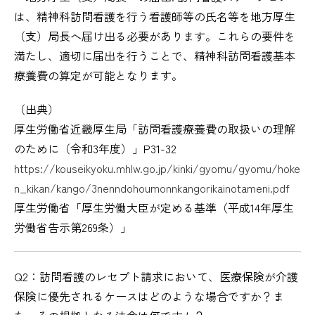
は、精神科訪問看護を行う看護師等の氏名等を地方厚生
（支）局長へ届け出る必要があります。これらの要件を
満たし、適切に届出を行うことで、精神科訪問看護基本
療養費の算定が可能となります。
（出典）
厚生労働省近畿厚生局「訪問看護療養費の取扱いの理解
のために（令和3年度）」P31-32
https://kouseikyoku.mhlw.go.jp/kinki/gyomu/gyomu/hoke
n_kikan/kango/3nenndohoumonnkangorikainotameni.pdf
厚生労働省「厚生労働大臣が定める基準（平成14年厚生
労働省告示第269条）」
Q2：訪問看護のレセプト請求において、医療保険が介護
保険に優先されるケースはどのような場合ですか？ま