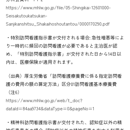
https://www.mhlw.go.jp/file/05-Shingikai-12601000-
Seisakutoukatsukan-
Sanjikanshitsu_Shakaihoshoutantou/0000170290.pdf
・特別訪問看護指示書が交付される場合: 急性増悪等によ
り一時的に頻回の訪問看護が必要であると主治医が認
め、「特別訪問看護指示書」が交付された日から14日以
内は、医療保険が適用されます。
（出典）厚生労働省「訪問看護療養費に係る指定訪問看
護の費用の額の算定方法」区分01訪問看護基本療養費
（注6）
https://www.mhlw.go.jp/web/t_doc?
dataId=84aa9734&dataType=0&pageNo=1
・精神科訪問看護指示書が交付された、認知症以外の精