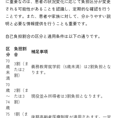
に重要なのは、患者の状況変化に応じて負担区分が変更
される可能性があることを認識し、定期的な確認を行う
ことです。また、患者や家族に対して、分かりやすい説
明と必要な情報提供を行うことも重要です。
自己負担割合の区分と適用条件は以下の通りです。
区
負担割
補足事項
分
合
70
3割（ま
歳
義務教育就学前（6歳未満）は2割負担とな
たは2
未
ります。
割）
満
70
歳
2割（ま
〜
たは3
現役並み所得者は3割負担となります。
74
割）
歳
75
1割（ま
後期高齢者医療制度が適用されます。一定