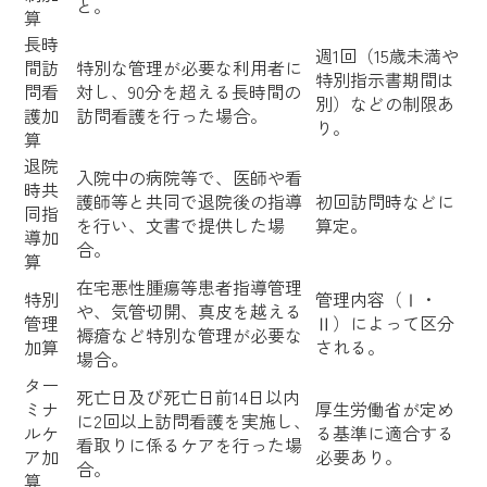
と。
算
長時
週1回（15歳未満や
間訪
特別な管理が必要な利用者に
特別指示書期間は
問看
対し、90分を超える長時間の
別）などの制限あ
護加
訪問看護を行った場合。
り。
算
退院
入院中の病院等で、医師や看
時共
護師等と共同で退院後の指導
初回訪問時などに
同指
を行い、文書で提供した場
算定。
導加
合。
算
在宅悪性腫瘍等患者指導管理
特別
管理内容（Ⅰ・
や、気管切開、真皮を越える
管理
Ⅱ）によって区分
褥瘡など特別な管理が必要な
加算
される。
場合。
ター
死亡日及び死亡日前14日以内
ミナ
厚生労働省が定め
に2回以上訪問看護を実施し、
ルケ
る基準に適合する
看取りに係るケアを行った場
ア加
必要あり。
合。
算