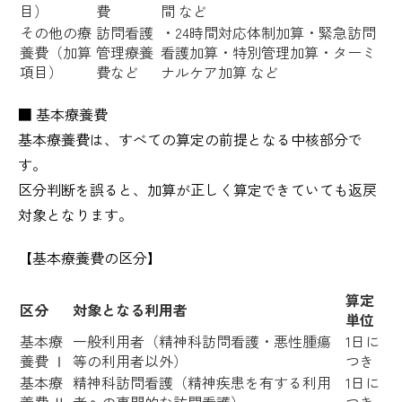
目）
費
間 など
その他の療
訪問看護
・24時間対応体制加算・緊急訪問
養費（加算
管理療養
看護加算・特別管理加算・ターミ
項目）
費など
ナルケア加算 など
■ 基本療養費
基本療養費は、すべての算定の前提となる中核部分で
す。
区分判断を誤ると、加算が正しく算定できていても返戻
対象となります。
【基本療養費の区分】
算定
区分
対象となる利用者
単位
基本療
一般利用者（精神科訪問看護・悪性腫瘍
1日に
養費 Ⅰ
等の利用者以外）
つき
基本療
精神科訪問看護（精神疾患を有する利用
1日に
養費 Ⅱ
者への専門的な訪問看護）
つき