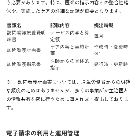
う必要があります。特に、医師の指示内容との整合性確
保や、実施したケアの詳細な記録が重要となります。
書類名
記載内容
提出時期
訪問看護療養費明
サービス内容と算
毎月
細書
定額
ケア内容と実施計
作成時・変更時
訪問看護計画書
画
※1
医師からの具体的
訪問看護指示書
発行時・更新時
指示
※1 訪問看護計画書については、厚生労働省からの明確
な頻度の定めはありませんが、多くの事業所が主治医と
の情報共有を密に行うために毎月作成・提出しておりま
す。
電子請求の利用と運用管理