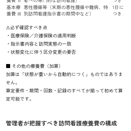
基本療
悪性腫瘍等（末期の悪性腫瘍や難病、特
1日に
養費 Ⅲ
別訪問看護指示書の期間中など）
つき
⚠︎必ず確認すべき点
・医療保険／介護保険の適用判断
・指示書内容と訪問実態の一致
・状態変化に伴う区分変更の要否
■ その他の療養費（加算）
加算は「状態が重いから自動的につく」ものではありま
せん。
算定要件・期間・回数・記録のすべてが揃って初めて算
定可能です。
管理者が把握すべき訪問看護療養費の構成