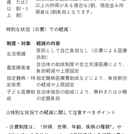
歳
たは2
以上の所得がある場合は2割、現役並み所
以
割・3
得者は3割負担となります。
上
割）
特別な状況（公費）での軽減：
制度・対象
軽減の内容
原則として自己負担なし（公費による医療
生活保護
扶助）
自治体の助成制度や自立支援医療により、
重度障害者
負担軽減や上限設定
指定難病・特
指定難病医療費助成などにより、負担割合
定疾患
の軽減や上限設定
子ども医療助
自治体独自の助成により、無料または少額
成
の定額負担
⚠︎特別な状況での軽減に関して注意すべきポイント
- 公費制度は、「所得、世帯、年齢、疾病の種類”」や