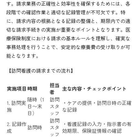
す。請求業務の正確性と効率性を確保するためには、各
段階での確認作業と適切な記録管理が不可欠です。特
に、請求内容の根拠となる記録の整備と、期限内での適
切な請求手続きの実施が重要なポイントとなります。医
療保険制度における請求の基本ルールを理解し、確実な
事務処理を行うことで、安定的な療養費の受け取りが可
能となります。
【訪問看護の請求までの流れ】
担当
実施項目
時期
主な内容・チェックポイント
者
随時（1
訪問
1. 訪問実
・ケアの提供・訪問日時の正確
日〜末
スタ
施
な記録
日）
ッフ
訪問
2. 記録作
・看護記録の入力・指示書の有
訪問時
スタ
成
効期限、保険証情報の確認
ッフ