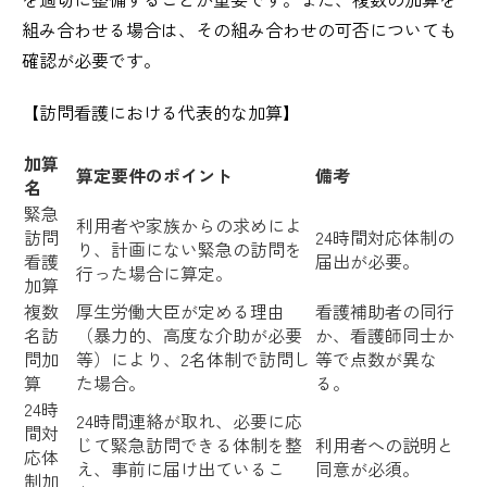
組み合わせる場合は、その組み合わせの可否についても
確認が必要です。
【訪問看護における代表的な加算】
加算
算定要件のポイント
備考
名
緊急
利用者や家族からの求めによ
訪問
24時間対応体制の
り、計画にない緊急の訪問を
看護
届出が必要。
行った場合に算定。
加算
複数
厚生労働大臣が定める理由
看護補助者の同行
名訪
（暴力的、高度な介助が必要
か、看護師同士か
問加
等）により、2名体制で訪問し
等で点数が異な
算
た場合。
る。
24時
24時間連絡が取れ、必要に応
間対
じて緊急訪問できる体制を整
利用者への説明と
応体
え、事前に届け出ているこ
同意が必須。
制加