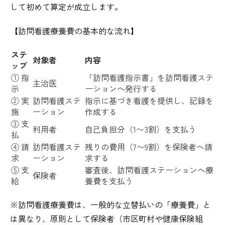
して初めて算定が成立します。
【訪問看護療養費の基本的な流れ】
ステ
対象者
内容
ップ
① 指
「訪問看護指示書」を訪問看護ステ
主治医
示
ーションへ発行する
② 実
訪問看護ステ
指示に基づき看護を提供し、記録を
施
ーション
作成する
③ 支
利用者
自己負担分（1〜3割）を支払う
払
④ 請
訪問看護ステ
残りの費用（7〜9割）を保険者へ請
求
ーション
求する
⑤ 支
審査後、訪問看護ステーションへ療
保険者
給
養費を支払う
※訪問看護療養費は、一般的な立替払いの「療養費」と
は異なり、原則として保険者（市区町村や​​健康保険組