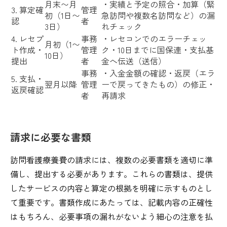
月末〜月
・実績と予定の照合・加算（緊
3. 算定確
管理
初（1日〜
急訪問や複数名訪問など）の漏
認
者
3日）
れチェック
4. レセプ
事務
・レセコンでのエラーチェッ
月初（1〜
ト作成・
管理
ク・10日までに国保連・支払基
10日）
提出
者
金へ伝送（送信）
事務
・入金金額の確認・返戻（エラ
5. 支払・
翌月以降
管理
ーで戻ってきたもの）の修正・
返戻確認
者
再請求
請求に必要な書類
訪問看護療養費の請求には、複数の必要書類を適切に準
備し、提出する必要があります。これらの書類は、提供
したサービスの内容と算定の根拠を明確に示すものとし
て重要です。書類作成にあたっては、記載内容の正確性
はもちろん、必要事項の漏れがないよう細心の注意を払