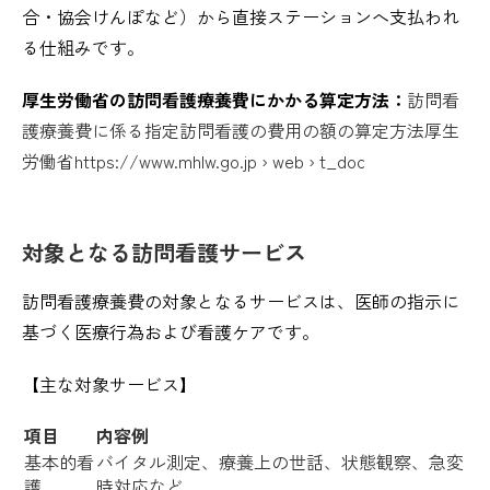
合・協会けんぽなど）から直接ステーションへ支払われ
る仕組みです。
厚生労働省の訪問看護療養費にかかる算定方法：
訪問看
護療養費に係る指定訪問看護の費用の額の算定方法厚生
労働省
https://www.mhlw.go.jp
› web › t_doc
対象となる訪問看護サービス
訪問看護療養費の対象となるサービスは、医師の指示に
基づく医療行為および看護ケアです。
【主な対象サービス】
項目
内容例
基本的看
バイタル測定、療養上の世話、状態観察、急変
護
時対応など